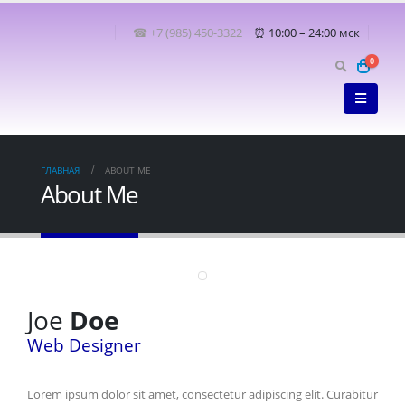
☎ +7 (985) 450-3322
⏰ 10:00 – 24:00 мск
0
ГЛАВНАЯ
ABOUT ME
About Me
Joe
Doe
Web Designer
Lorem ipsum dolor sit amet, consectetur adipiscing elit. Curabitur