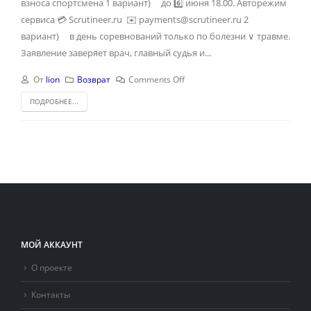
взноса спортсмена 1 вариант) до 6️⃣ июня 18.00. Авторежим
сервиса 💳 Scrutineer.ru ✉️ payments@scrutineer.ru 2
вариант) в день соревнований только по болезни ∨ травме.
Заявление заверяет врач, главный судья и...
От
lion
Возврат
Comments Off
ПОДРОБНЕЕ...
МОЙ АККАУНТ
О проекте
Контакты